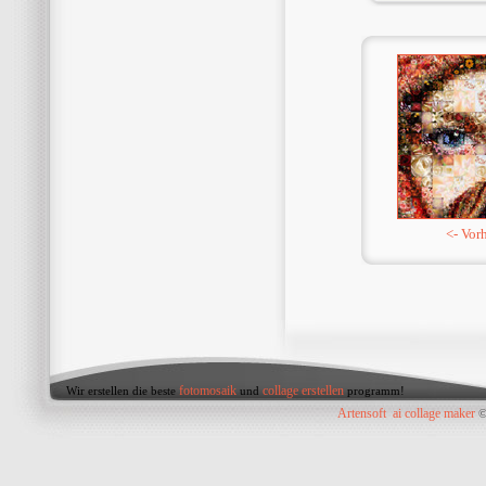
<- Vor
fotomosaik
collage erstellen
Wir erstellen die beste
und
programm!
Artensoft
ai collage maker
©