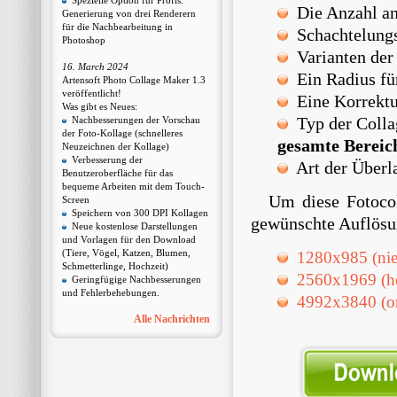
Spezielle Option für Profis:
Die Anzahl an
Generierung von drei Renderern
für die Nachbearbeitung in
Schachtelung
Photoshop
Varianten der
16. March 2024
Ein Radius für
Artensoft Photo Collage Maker 1.3
veröffentlicht!
Eine Korrektur
Was gibt es Neues:
Typ der Colla
Nachbesserungen der Vorschau
der Foto-Kollage (schnelleres
gesamte Bereic
Neuzeichnen der Kollage)
Verbesserung der
Art der Überl
Benutzeroberfläche für das
bequeme Arbeiten mit dem Touch-
Um diese Fotocol
Screen
Speichern von 300 DPI Kollagen
gewünschte Auflösu
Neue kostenlose Darstellungen
und Vorlagen für den Download
(Tiere, Vögel, Katzen, Blumen,
1280х985 (nie
Schmetterlinge, Hochzeit)
2560х1969 (h
Geringfügige Nachbesserungen
und Fehlerbehebungen.
4992x3840 (or
Alle Nachrichten