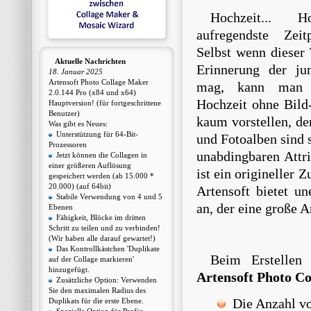
Hochzeit... 
aufregendste Zei
Selbst wenn dieser
Aktuelle Nachrichten
Erinnerung der ju
18. Januar 2025
Artensoft Photo Collage Maker
mag, kann man 
2.0.144 Pro (x84 und x64)
Hochzeit ohne Bil
Hauptversion! (für fortgeschrittene
Benutzer)
kaum vorstellen, de
Was gibt es Neues:
Unterstützung für 64-Bit-
und Fotoalben sind 
Prozessoren
unabdingbaren Attr
Jetzt können die Collagen in
einer größeren Auflösung
ist ein origineller 
gespeichert werden (ab 15.000 *
20.000) (auf 64bit)
Artensoft bietet u
Stabile Verwendung von 4 und 5
an, der eine große A
Ebenen
Fähigkeit, Blöcke im dritten
Schritt zu teilen und zu verbinden!
(Wir haben alle darauf gewartet!)
Das Kontrollkästchen 'Duplikate
Beim Erstellen
auf der Collage markieren'
hinzugefügt.
Artensoft Photo C
Zusätzliche Option: Verwenden
Sie den maximalen Radius des
Die Anzahl vo
Duplikats für die erste Ebene.