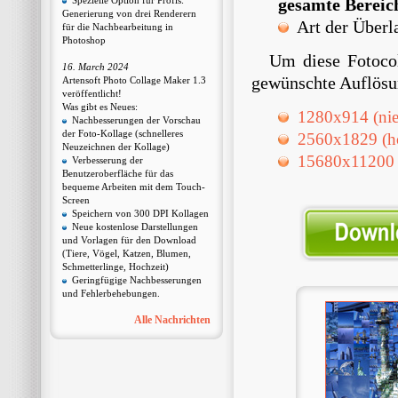
Spezielle Option für Profis:
gesamte Bereic
Generierung von drei Renderern
Art der Überl
für die Nachbearbeitung in
Photoshop
Um diese Fotocol
16. March 2024
gewünschte Auflösu
Artensoft Photo Collage Maker 1.3
veröffentlicht!
Was gibt es Neues:
1280х914 (nie
Nachbesserungen der Vorschau
der Foto-Kollage (schnelleres
2560х1829 (h
Neuzeichnen der Kollage)
15680x11200 (
Verbesserung der
Benutzeroberfläche für das
bequeme Arbeiten mit dem Touch-
Screen
Speichern von 300 DPI Kollagen
Neue kostenlose Darstellungen
und Vorlagen für den Download
(Tiere, Vögel, Katzen, Blumen,
Schmetterlinge, Hochzeit)
Geringfügige Nachbesserungen
und Fehlerbehebungen.
Alle Nachrichten