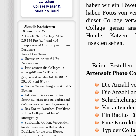
haben wir ein Löw
haben Fotos von ve
dieser Collage ver
Collage genau an
Aktuelle Nachrichten
18. Januar 2025
Hunde, Katzen, 
Artensoft Photo Collage Maker
2.0.144 Pro (x84 und x64)
Insekten sehen.
Hauptversion! (für fortgeschrittene
Benutzer)
Was gibt es Neues:
Unterstützung für 64-Bit-
Prozessoren
Beim Erstellen
Jetzt können die Collagen in
Artensoft Photo C
einer größeren Auflösung
gespeichert werden (ab 15.000 *
20.000) (auf 64bit)
Die Anzahl vo
Stabile Verwendung von 4 und 5
Ebenen
Die Anzahl an
Fähigkeit, Blöcke im dritten
Schachtelung
Schritt zu teilen und zu verbinden!
(Wir haben alle darauf gewartet!)
Varianten der
Das Kontrollkästchen 'Duplikate
auf der Collage markieren'
Ein Radius für
hinzugefügt.
Eine Korrektur
Zusätzliche Option: Verwenden
Sie den maximalen Radius des
Typ der Colla
Duplikats für die erste Ebene.