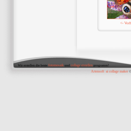
<- Vor
fotomosaik
collage erstellen
Wir erstellen die beste
und
programm!
Artensoft
ai collage maker
©