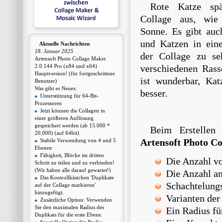
Rote Katze spä
Collage aus, wie
Sonne. Es gibt auc
und Katzen in ein
Aktuelle Nachrichten
18. Januar 2025
der Collage zu s
Artensoft Photo Collage Maker
2.0.144 Pro (x84 und x64)
verschiedenen Rass
Hauptversion! (für fortgeschrittene
ist wunderbar, Ka
Benutzer)
Was gibt es Neues:
besser.
Unterstützung für 64-Bit-
Prozessoren
Jetzt können die Collagen in
einer größeren Auflösung
gespeichert werden (ab 15.000 *
Beim Erstellen
20.000) (auf 64bit)
Artensoft Photo C
Stabile Verwendung von 4 und 5
Ebenen
Fähigkeit, Blöcke im dritten
Die Anzahl vo
Schritt zu teilen und zu verbinden!
(Wir haben alle darauf gewartet!)
Die Anzahl an
Das Kontrollkästchen 'Duplikate
Schachtelung
auf der Collage markieren'
hinzugefügt.
Varianten der
Zusätzliche Option: Verwenden
Sie den maximalen Radius des
Ein Radius für
Duplikats für die erste Ebene.