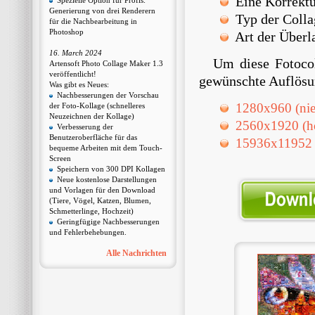
Eine Korrektur
Spezielle Option für Profis:
Generierung von drei Renderern
Typ der Colla
für die Nachbearbeitung in
Photoshop
Art der Überl
16. March 2024
Um diese Fotocol
Artensoft Photo Collage Maker 1.3
veröffentlicht!
gewünschte Auflösu
Was gibt es Neues:
Nachbesserungen der Vorschau
1280х960 (nie
der Foto-Kollage (schnelleres
Neuzeichnen der Kollage)
2560х1920 (h
Verbesserung der
Benutzeroberfläche für das
15936x11952 (
bequeme Arbeiten mit dem Touch-
Screen
Speichern von 300 DPI Kollagen
Neue kostenlose Darstellungen
und Vorlagen für den Download
(Tiere, Vögel, Katzen, Blumen,
Schmetterlinge, Hochzeit)
Geringfügige Nachbesserungen
und Fehlerbehebungen.
Alle Nachrichten